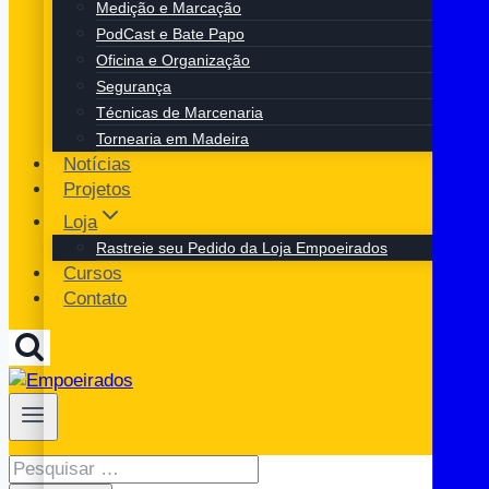
Medição e Marcação
PodCast e Bate Papo
Oficina e Organização
Segurança
Técnicas de Marcenaria
Tornearia em Madeira
Notícias
Projetos
Loja
Rastreie seu Pedido da Loja Empoeirados
Cursos
Contato
Pesquisar