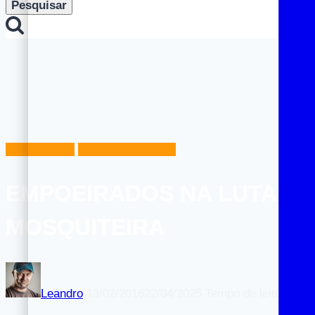
por:
Área Externa
Faça Você Mesmo
EMPOEIRADOS NA LUTA CO
MOSQUITEIRA
Leandro
13/02/2016
22/04/2025
Tempo de leitura
1
m