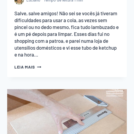
Salve, salve amigos! Não sei se vocês já tiveram
dificuldades para usar a cola, as vezes sem
pincel ou no dedo mesmo, fica tudo lambuzado e
é um pé depois para limpar. Esses dias fui no
shopping com a patroa, e parei numa loja de
utensílios domésticos e vi esse tubo de ketchup
e na hora…
TUBO
LEIA MAIS
DE
KETCHUP
PARA
COLA
BRANCA