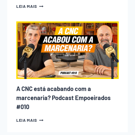
10
LEIA MAIS
ERROS
QUE
TODO
INICIANTE
NA
MARCENARIA
COMETE
(E
COMO
EVITAR
CADA
UM
DELES)
A CNC está acabando com a
marcenaria? Podcast Empoeirados
#010
A
LEIA MAIS
CNC
ESTÁ