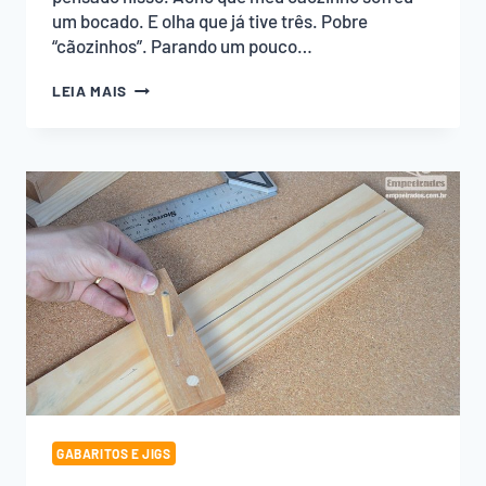
um bocado. E olha que já tive três. Pobre
“cãozinhos”. Parando um pouco…
SUPORTE
LEIA MAIS
DE
COMEDOURO
PARA
SEU
CÃO!
GABARITOS E JIGS