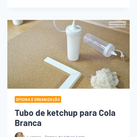
E
CONSERVAÇÃO
DE
LIMAS
E
GROSAS!
OFICINA E ORGANIZAÇÃO
Tubo de ketchup para Cola
Branca
Luciano
Tempo de leitura
1
min