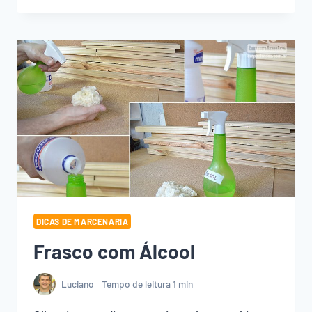
BANCADA
COM
MORDENTE
DICAS DE MARCENARIA
Frasco com Álcool
Luciano
Tempo de leitura
1
min