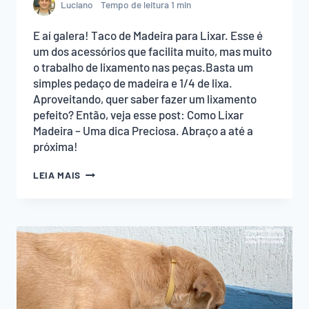
Luciano
Tempo de leitura
1
min
E aí galera! Taco de Madeira para Lixar. Esse é
um dos acessórios que facilita muito, mas muito
o trabalho de lixamento nas peças.Basta um
simples pedaço de madeira e 1/4 de lixa.
Aproveitando, quer saber fazer um lixamento
pefeito? Então, veja esse post: Como Lixar
Madeira – Uma dica Preciosa. Abraço a até a
próxima!
TACO
LEIA MAIS
DE
MADEIRA
PARA
LIXAR