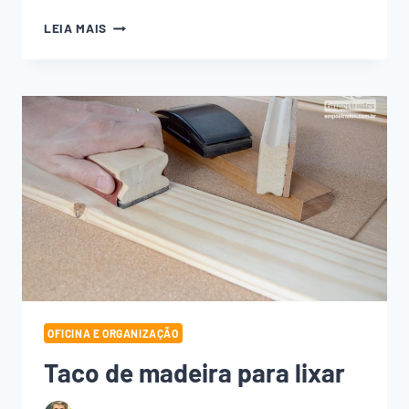
RÉGUA
LEIA MAIS
DE
MADEIRA,
ESQUADRO
E
ESCALA!
OFICINA E ORGANIZAÇÃO
Taco de madeira para lixar