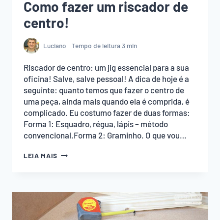
Como fazer um riscador de
centro!
Luciano
Tempo de leitura
3
min
Riscador de centro: um jig essencial para a sua
oficina! Salve, salve pessoal! A dica de hoje é a
seguinte: quanto temos que fazer o centro de
uma peça, ainda mais quando ela é comprida, é
complicado. Eu costumo fazer de duas formas:
Forma 1: Esquadro, régua, lápis – método
convencional.Forma 2: Graminho. O que vou…
COMO
LEIA MAIS
FAZER
UM
RISCADOR
DE
CENTRO!