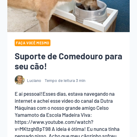
FAÇA VOCÊ MESMO
Suporte de Comedouro para
seu cão!
Luciano
Tempo de leitura
3
min
E aí pessoal!Esses dias, estava navegando na
internet e achei esse vídeo do canal da Dutra
Máquinas com o nosso grande amigo Celso
Yamamoto da Escola Madeira Viva:
https://www.youtube.com/watch?
v=MKtzghBpT98 A ideia é ótima! Eu nunca tinha
pensado nisso. Acho que meu cãozinho sofreu