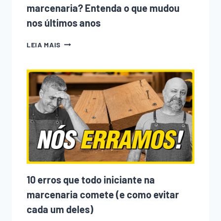
marcenaria? Entenda o que mudou
nos últimos anos
POR
LEIA MAIS
QUE
TEM
TANTA
GENTE
ENTRANDO
NA
MARCENARIA?
ENTENDA
O
QUE
MUDOU
NOS
ÚLTIMOS
ANOS
10 erros que todo iniciante na
marcenaria comete (e como evitar
cada um deles)