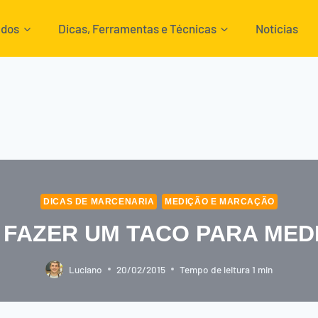
ados
Dicas, Ferramentas e Técnicas
Notícias
DICAS DE MARCENARIA
MEDIÇÃO E MARCAÇÃO
FAZER UM TACO PARA MED
Luciano
20/02/2015
Tempo de leitura
1
min