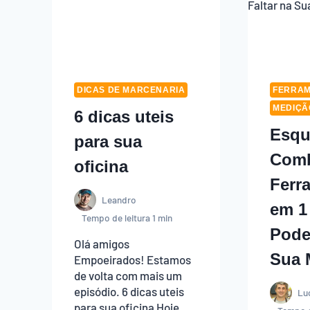
DICAS DE MARCENARIA
FERRAM
MEDIÇÃ
6 dicas uteis
Esqu
para sua
Comb
oficina
Ferr
Leandro
em 1
Tempo de leitura
1
min
Pode
Olá amigos
Sua 
Empoeirados! Estamos
de volta com mais um
episódio. 6 dicas uteis
Lu
para sua oficina Hoje,