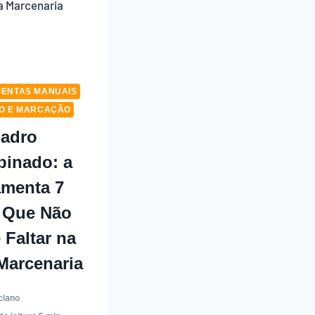
ENTAS MANUAIS
O E MARCAÇÃO
adro
inado: a
amenta 7
 Que Não
 Faltar na
Marcenaria
ciano