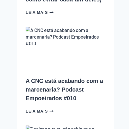
10
LEIA MAIS
ERROS
QUE
TODO
INICIANTE
NA
MARCENARIA
COMETE
(E
COMO
EVITAR
CADA
UM
A CNC está acabando com a
DELES)
marcenaria? Podcast
Empoeirados #010
A
LEIA MAIS
CNC
ESTÁ
ACABANDO