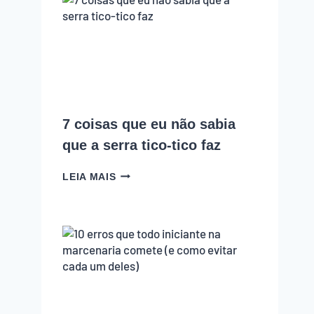
COM
A
MARCENARIA?
PODCAST
EMPOEIRADOS
#010
7 coisas que eu não sabia
que a serra tico-tico faz
7
LEIA MAIS
COISAS
QUE
EU
NÃO
SABIA
QUE
A
SERRA
TICO-
TICO