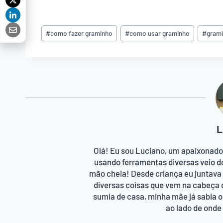
Tags
#
como fazer graminho
#
como usar graminho
#
gram
do
Post:
L
Olá! Eu sou Luciano, um apaixonado
usando ferramentas diversas veio d
mão cheia! Desde criança eu juntava
diversas coisas que vem na cabeça 
sumia de casa, minha mãe já sabia 
ao lado de ond