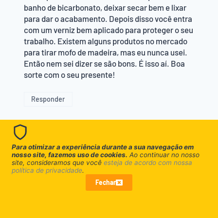
banho de bicarbonato, deixar secar bem e lixar
para dar o acabamento. Depois disso você entra
com um verniz bem aplicado para proteger o seu
trabalho. Existem alguns produtos no mercado
para tirar mofo de madeira, mas eu nunca usei.
Então nem sei dizer se são bons. É isso aí. Boa
sorte com o seu presente!
Responder
Para otimizar a experiência durante a sua navegação em
Alvaro
disse:
nosso site, fazemos uso de cookies.
Ao continuar no nosso
site, consideramos que você
esteja de acordo com nossa
17/04/2014 às 09:55
política de privacidade
.
Fechar
Gostei muito das dicas que vocês nos deram para
mim foram muito uteis obrigado.