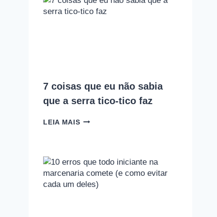
COM
A
MARCENARIA?
PODCAST
EMPOEIRADOS
#010
7 coisas que eu não sabia
que a serra tico-tico faz
7
LEIA MAIS
COISAS
QUE
EU
NÃO
SABIA
QUE
A
SERRA
TICO-
TICO