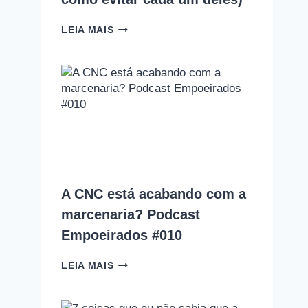
10
LEIA MAIS
ERROS
QUE
TODO
INICIANTE
NA
MARCENARIA
COMETE
(E
COMO
EVITAR
CADA
UM
A CNC está acabando com a
DELES)
marcenaria? Podcast
Empoeirados #010
A
LEIA MAIS
CNC
ESTÁ
ACABANDO