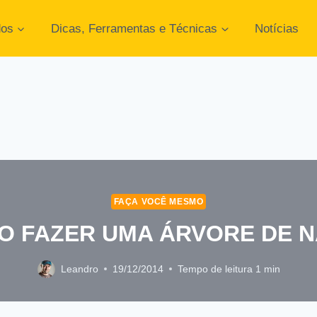
dos
Dicas, Ferramentas e Técnicas
Notícias
FAÇA VOCÊ MESMO
O FAZER UMA ÁRVORE DE N
Leandro
19/12/2014
Tempo de leitura
1
min