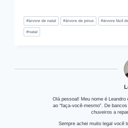
T
#
árvore de natal
#
árvore de pinus
#
árvore fácil d
a
g
#
natal
s
d
o
P
o
s
t
:
L
Olá pessoal! Meu nome é Leandro e
ao “faça-você-mesmo”. De bancos d
chuveiros a repa
Sempre achei muito legal você t