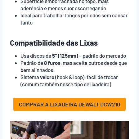
Superfície emborrachada no topo, mais
aderência e menos suor escorregando
Ideal para trabalhar longos períodos sem cansar
tanto
Compatibilidade das Lixas
Usa discos de
5″ (125mm)
– padrão do mercado
Padrão de
8 furos
, mas aceita outros desde que
bem alinhados
Sistema
velcro
(hook & loop), fácil de trocar
(comum também nesse tipo de lixadeira)
COMPRAR A LIXADEIRA DEWALT DCW210