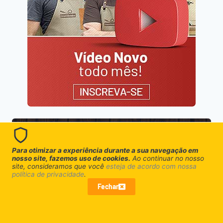
Receba nosso
Para otimizar a experiência durante a sua navegação em
nosso site, fazemos uso de cookies.
Ao continuar no nosso
informativo
site, consideramos que você
esteja de acordo com nossa
política de privacidade
.
Fechar