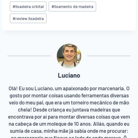
o
#
lixadeira orbital
#
lixamento de madeira
P
o
#
review lixadeira
s
t
:
Luciano
Olá! Eu sou Luciano, um apaixonado por marcenaria. O
gosto por montar coisas usando ferramentas diversas
veio do meu pai, que era um torneiro mecânico de mão
cheia! Desde criança eu juntava madeiras que
encontrava por aí para montar diversas coisas que vem
na cabeça de um moleque de 10 anos. Aliás, quando eu
sumia de casa, minha mãe já sabia onde me procurar:
na marcenaria que ficava ao lado de onde morava. Ô