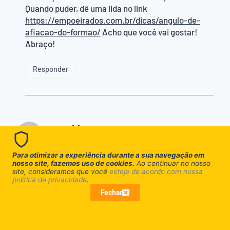
Quando puder, dê uma lida no link
https://empoeirados.com.br/dicas/angulo-de-
afiacao-do-formao/
Acho que você vai gostar!
Abraço!
Responder
ronaldo
disse:
08/08/2017 às 04:41
Para otimizar a experiência durante a sua navegação em
vou fazer o meu e depois dou minha opinião.
nosso site, fazemos uso de cookies.
Ao continuar no nosso
site, consideramos que você
esteja de acordo com nossa
política de privacidade
.
Responder
Fechar