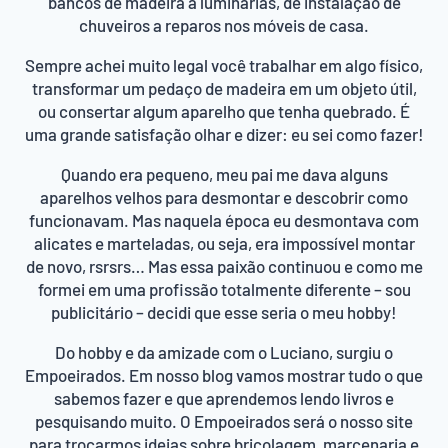
bancos de madeira a luminárias, de instalação de
chuveiros a reparos nos móveis de casa.
Sempre achei muito legal você trabalhar em algo físico,
transformar um pedaço de madeira em um objeto útil,
ou consertar algum aparelho que tenha quebrado. É
uma grande satisfação olhar e dizer: eu sei como fazer!
Quando era pequeno, meu pai me dava alguns
aparelhos velhos para desmontar e descobrir como
funcionavam. Mas naquela época eu desmontava com
alicates e marteladas, ou seja, era impossível montar
de novo, rsrsrs… Mas essa paixão continuou e como me
formei em uma profissão totalmente diferente – sou
publicitário – decidi que esse seria o meu hobby!
Do hobby e da amizade com o Luciano, surgiu o
Empoeirados. Em nosso blog vamos mostrar tudo o que
sabemos fazer e que aprendemos lendo livros e
pesquisando muito. O Empoeirados será o nosso site
para trocarmos ideias sobre bricolagem, marcenaria e