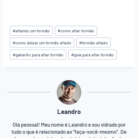
T
#
afiando um formão
#
como afiar formão
a
g
#
como deixar um formão afiado
#
formão afiado
s
#
gabarito para afiar formão
#
guia para afiar formão
d
o
P
o
s
t
:
Leandro
Olá pessoal! Meu nome é Leandro e sou vidrado por
tudo o que é relacionado ao “faça-você-mesmo”. De