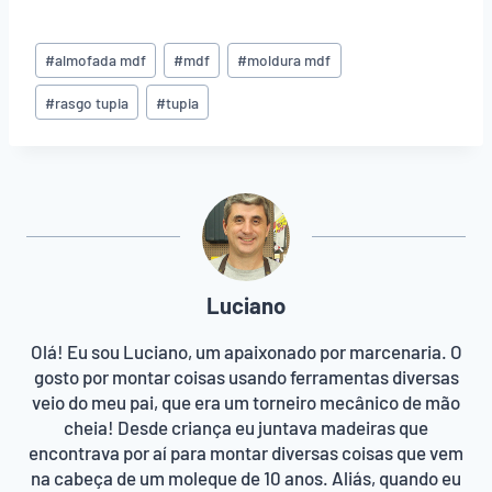
Tags
#
almofada mdf
#
mdf
#
moldura mdf
do
Post:
#
rasgo tupia
#
tupia
Luciano
Olá! Eu sou Luciano, um apaixonado por marcenaria. O
gosto por montar coisas usando ferramentas diversas
veio do meu pai, que era um torneiro mecânico de mão
cheia! Desde criança eu juntava madeiras que
encontrava por aí para montar diversas coisas que vem
na cabeça de um moleque de 10 anos. Aliás, quando eu