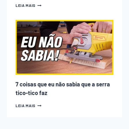
A
LEIA MAIS
CNC
ESTÁ
ACABANDO
COM
A
MARCENARIA?
PODCAST
EMPOEIRADOS
#010
7 coisas que eu não sabia que a serra
tico-tico faz
7
LEIA MAIS
COISAS
QUE
EU
NÃO