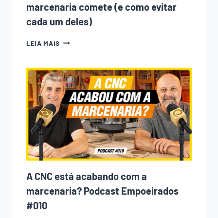
marcenaria comete (e como evitar
cada um deles)
10
LEIA MAIS
ERROS
QUE
TODO
INICIANTE
NA
MARCENARIA
COMETE
(E
COMO
EVITAR
CADA
UM
DELES)
A CNC está acabando com a
marcenaria? Podcast Empoeirados
#010