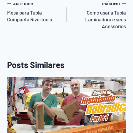
Navegação
ANTERIOR
PRÓXIMO
de
Mesa para Tupia
Como usar a Tupia
Compacta Rivertools
Laminadora e seus
Post
Acessórios
Posts Similares