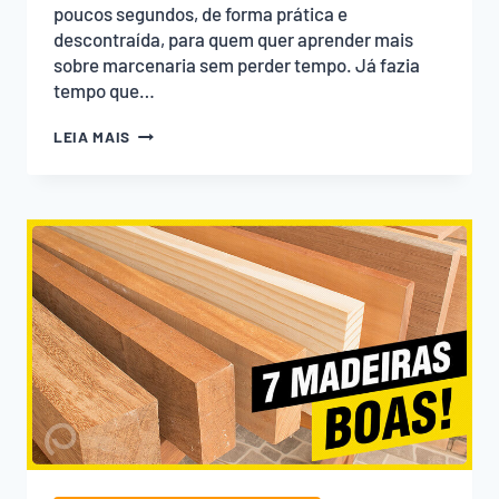
poucos segundos, de forma prática e
descontraída, para quem quer aprender mais
sobre marcenaria sem perder tempo. Já fazia
tempo que…
EMPOEIRADOS
LEIA MAIS
LANÇA
VÍDEOS
CURTOS
COM
DICAS
DE
MARCENARIA
NAS
REDES
SOCIAIS