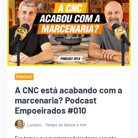
PODCAST
A CNC está acabando com a
marcenaria? Podcast
Empoeirados #010
Luciano
Tempo de leitura
4
min