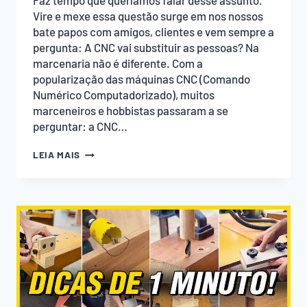
Faz tempo que queríamos falar desse assunto.
Vire e mexe essa questão surge em nos nossos
bate papos com amigos, clientes e vem sempre a
pergunta: A CNC vai substituir as pessoas? Na
marcenaria não é diferente. Com a
popularização das máquinas CNC (Comando
Numérico Computadorizado), muitos
marceneiros e hobbistas passaram a se
perguntar: a CNC…
A
LEIA MAIS
CNC
ESTÁ
ACABANDO
COM
A
MARCENARIA?
PODCAST
EMPOEIRADOS
#010