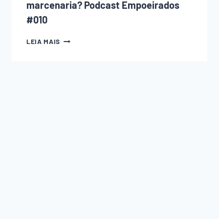
marcenaria? Podcast Empoeirados
#010
A
LEIA MAIS
CNC
ESTÁ
ACABANDO
COM
A
MARCENARIA?
PODCAST
EMPOEIRADOS
#010