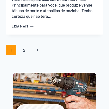
Principalmente para você, que produz e vende
tábuas de corte e utensílios de cozinha. Tenho
certeza que não terá…
LAVEI
LEIA MAIS
A
TÁBUA
E
ELA
Navegação
ARREPIOU.
Página
1
2
E
da
AGORA?
Seguinte
VEJA
Página
A
SOLUÇÃO!