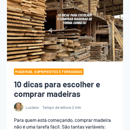
PEQUENO
DA
LINUS
PDL600
MADEIRAS, SUPRIMENTOS E FERRAGENS
10 dicas para escolher e
comprar madeiras
Luciano
Tempo de leitura
2
min
Para quem está começando, comprar madeira
não é uma tarefa fácil. São tantas variáveis: