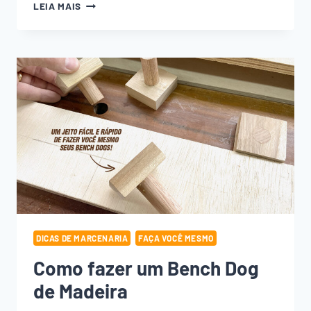
JUNÇÃO
LEIA MAIS
DE
MADEIRA
COM
GARRAFA
PET,
SERÁ
QUE
FUNCIONA?
DICAS DE MARCENARIA
FAÇA VOCÊ MESMO
Como fazer um Bench Dog
de Madeira