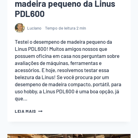
madeira pequeno da Linus
PDL600
Luciano
Tempo de leitura
2
min
Testei o desempeno de madeira pequeno da
Linus PDL600! Muitos amigos nossos que
possuem oficina em casa nos perguntam sobre
avaliações de máquinas, ferramentas e
acessórios. E hoje, resolvemos testar essa
belezura da Linus! Se você procura por um
desempeno de madeira compacto, portátil, para
uso hobby, a Linus PDL600 é uma boa opção, já
que…
TESTEI
LEIA MAIS
O
DESEMPENO
DE
MADEIRA