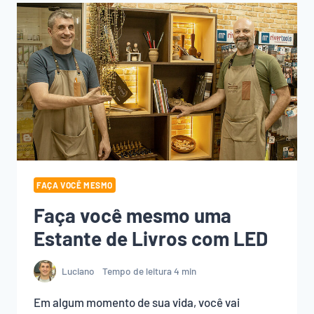
INICIAR
NA
MARCENARIA!
FAÇA VOCÊ MESMO
Faça você mesmo uma
Estante de Livros com LED
Luciano
Tempo de leitura
4
min
Em algum momento de sua vida, você vai