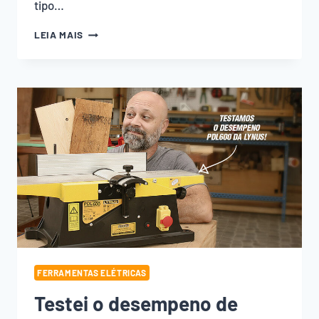
tipo…
GABARITO
LEIA MAIS
PARA
ENCAIXE
DE
CANTO
DE
MADEIRA
NA
SERRA
CIRCULAR
FERRAMENTAS ELÉTRICAS
Testei o desempeno de