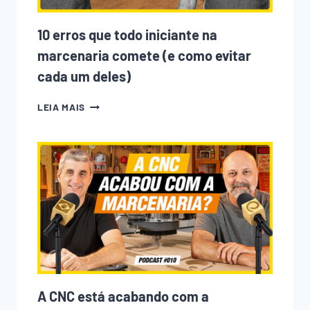
NOS
ÚLTIMOS
ANOS
10 erros que todo iniciante na
marcenaria comete (e como evitar
cada um deles)
10
LEIA MAIS
ERROS
QUE
TODO
INICIANTE
NA
MARCENARIA
COMETE
(E
COMO
EVITAR
CADA
UM
DELES)
A CNC está acabando com a