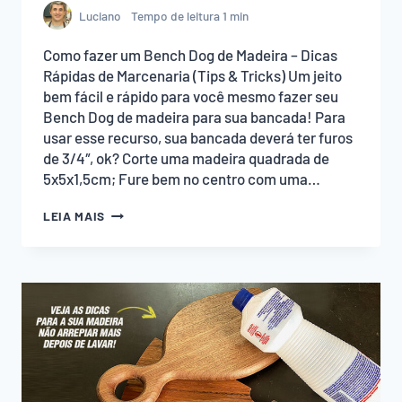
Luciano
Tempo de leitura
1
min
Como fazer um Bench Dog de Madeira – Dicas
Rápidas de Marcenaria (Tips & Tricks) Um jeito
bem fácil e rápido para você mesmo fazer seu
Bench Dog de madeira para sua bancada! Para
usar esse recurso, sua bancada deverá ter furos
de 3/4″, ok? Corte uma madeira quadrada de
5x5x1,5cm; Fure bem no centro com uma…
COMO
LEIA MAIS
FAZER
UM
BENCH
DOG
DE
MADEIRA