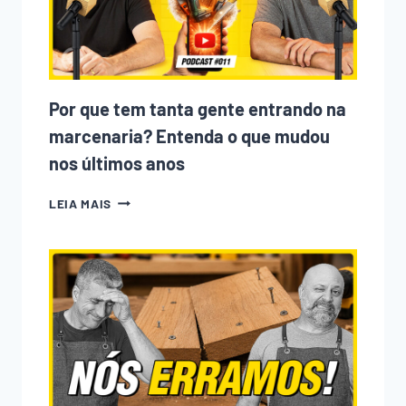
Por que tem tanta gente entrando na
marcenaria? Entenda o que mudou
nos últimos anos
POR
LEIA MAIS
QUE
TEM
TANTA
GENTE
ENTRANDO
NA
MARCENARIA?
ENTENDA
O
QUE
MUDOU