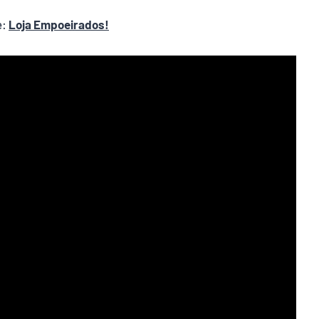
e:
Loja Empoeirados!