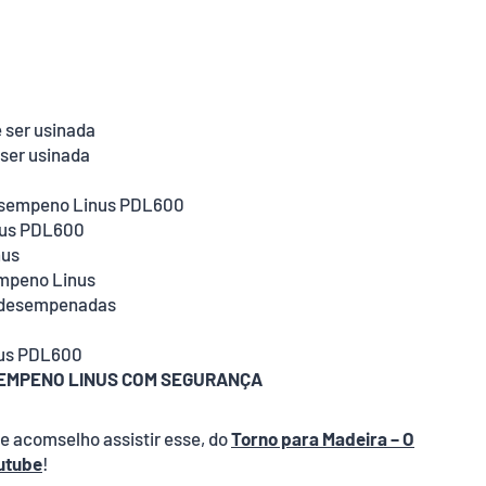
 ser usinada
ser usinada
desempeno Linus PDL600
nus PDL600
nus
empeno Linus
r desempenadas
nus PDL600
SEMPENO LINUS COM SEGURANÇA
 e acomselho assistir esse, do
Torno para Madeira – O
utube
!