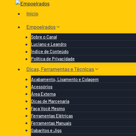
Pular
para
Início
o
Conteúdo
Empoeirados
Sobre o Canal
Luciano e Leandro
Índice de Conteúdo
Política de Privacidade
Dicas, Ferramentas e Técnicas
Acabamento, Lixamento e Colagem
Acessórios
Área Externa
Dicas de Marcenaria
Faça Você Mesmo
Ferramentas Elétricas
Ferramentas Manuais
Gabaritos e Jigs