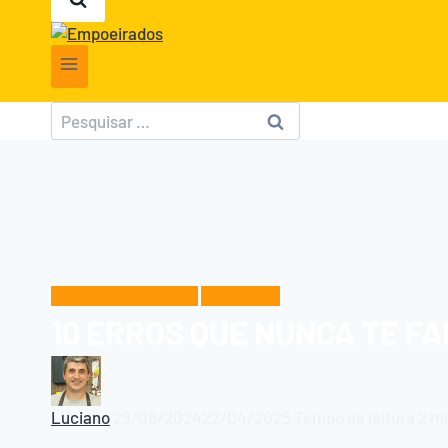
Pesquisar
por:
Dicas de Marcenaria
Segurança
10 ERROS QUE NUNCA TE F
Luciano
29/08/2024
22/04/2025
Tempo de leitura
2
mi