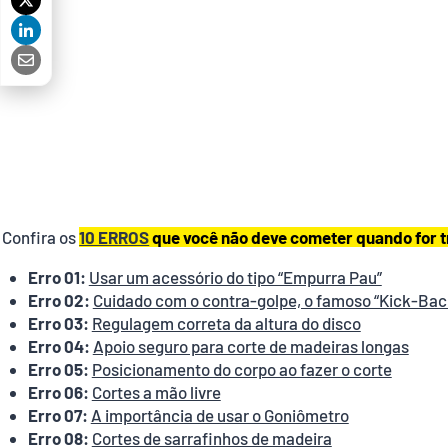
Confira os
10 ERROS
que você não deve cometer quando for tr
Erro 01:
Usar um acessório do tipo “Empurra Pau”
Erro 02:
Cuidado com o contra-golpe, o famoso “Kick-Bac
Erro 03:
Regulagem correta da altura do disco
Erro 04:
Apoio seguro para corte de madeiras longas
Erro 05:
Posicionamento do corpo ao fazer o corte
Erro 06:
Cortes a mão livre
Erro 07:
A importância de usar o Goniômetro
Erro 08:
Cortes de sarrafinhos de madeira