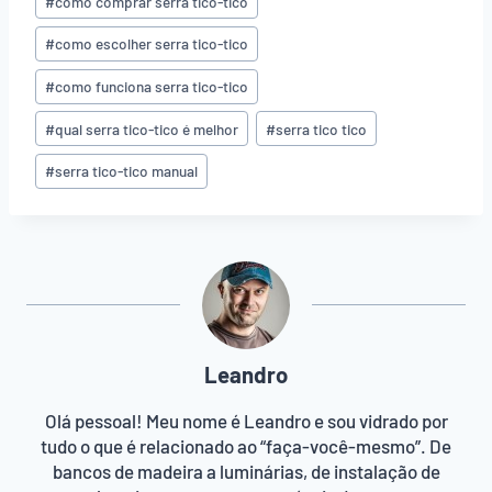
#
como comprar serra tico-tico
do
Post:
#
como escolher serra tico-tico
#
como funciona serra tico-tico
#
qual serra tico-tico é melhor
#
serra tico tico
#
serra tico-tico manual
Leandro
Olá pessoal! Meu nome é Leandro e sou vidrado por
tudo o que é relacionado ao “faça-você-mesmo”. De
bancos de madeira a luminárias, de instalação de