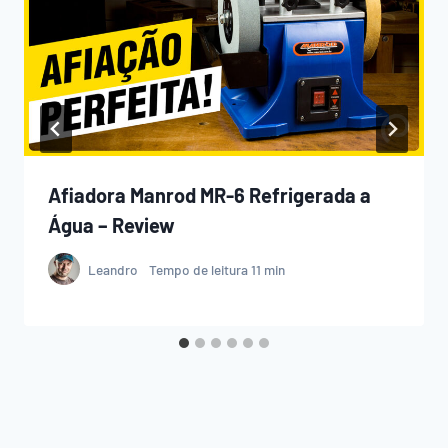
Afiadora Manrod MR-6 Refrigerada a
Água – Review
Leandro
Tempo de leitura
11
min