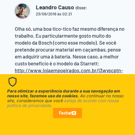
Leandro Causo
disse:
23/06/2016 às 02:21
Olha só, uma boa tico-tico faz mesmo diferença no
trabalho. Eu particularmente gosto muito do
modelo da Bosch (como esse modelo). Se você
pretende procurar material em caçambas, pense
em adquirir uma à bateria. Nesse caso, a melhor
custo benefício é o modelo da Starrett:
http://www.lojaempoeirados.com.br/l3wvscptn-
parafusadeira-e-furadeira-a-bateria-s8010-
starrett-lancamento
– essa da Starrett em
comparação com a da Makita, é menos da metade
Para otimizar a experiência durante a sua navegação em
nosso site, fazemos uso de cookies.
Ao continuar no nosso
do preço. É isso aí, boa sorte em seu novo projeto!
site, consideramos que você
esteja de acordo com nossa
Abraçø!
política de privacidade
.
Fechar
Responder