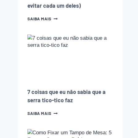
evitar cada um deles)
10
SAIBA MAIS
ERROS
QUE
TODO
INICIANTE
NA
MARCENARIA
COMETE
(E
COMO
EVITAR
CADA
UM
7 coisas que eu não sabia que a
DELES)
serra tico-tico faz
7
SAIBA MAIS
COISAS
QUE
EU
NÃO