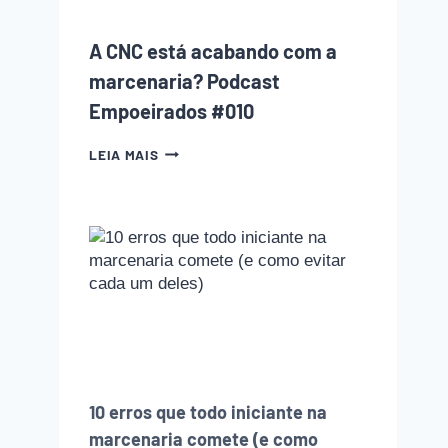
CADA
UM
A CNC está acabando com a
DELES)
marcenaria? Podcast
Empoeirados #010
A
LEIA MAIS
CNC
ESTÁ
ACABANDO
COM
A
MARCENARIA?
PODCAST
EMPOEIRADOS
#010
10 erros que todo iniciante na
marcenaria comete (e como