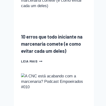
ENTRANDO
NA
MARCENARIA?
ENTENDA
O
QUE
MUDOU
NOS
10 erros que todo iniciante na
ÚLTIMOS
ANOS
marcenaria comete (e como
evitar cada um deles)
10
LEIA MAIS
ERROS
QUE
TODO
INICIANTE
NA
MARCENARIA
COMETE
(E
COMO
EVITAR