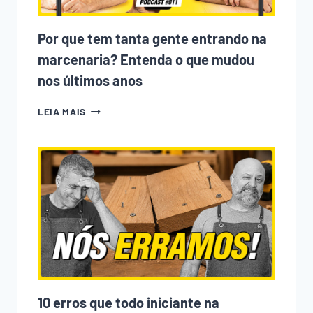
Por que tem tanta gente entrando na
marcenaria? Entenda o que mudou
nos últimos anos
POR
LEIA MAIS
QUE
TEM
TANTA
GENTE
ENTRANDO
NA
MARCENARIA?
ENTENDA
O
QUE
MUDOU
NOS
ÚLTIMOS
ANOS
10 erros que todo iniciante na