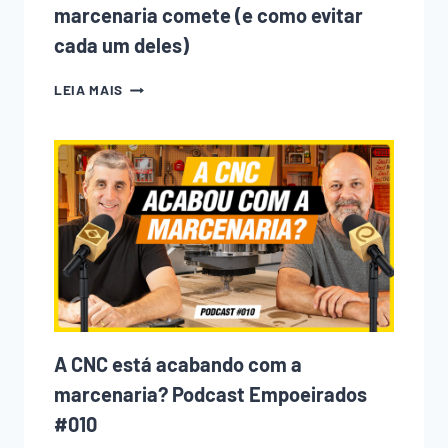
marcenaria comete (e como evitar
cada um deles)
10
LEIA MAIS
ERROS
QUE
TODO
INICIANTE
NA
MARCENARIA
COMETE
(E
COMO
EVITAR
CADA
UM
DELES)
A CNC está acabando com a
marcenaria? Podcast Empoeirados
#010