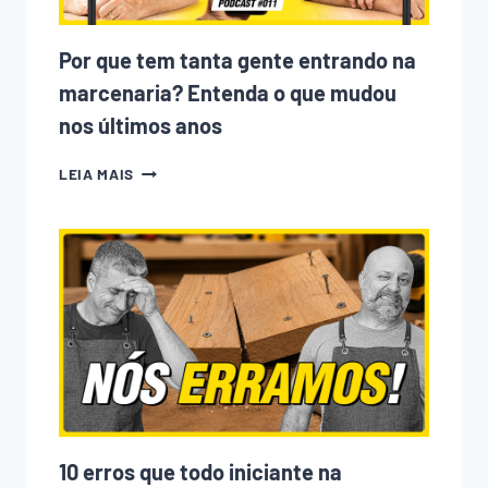
Por que tem tanta gente entrando na
marcenaria? Entenda o que mudou
nos últimos anos
POR
LEIA MAIS
QUE
TEM
TANTA
GENTE
ENTRANDO
NA
MARCENARIA?
ENTENDA
O
QUE
MUDOU
NOS
ÚLTIMOS
ANOS
10 erros que todo iniciante na