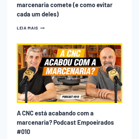
marcenaria comete (e como evitar
cada um deles)
10
LEIA MAIS
ERROS
QUE
TODO
INICIANTE
NA
MARCENARIA
COMETE
(E
COMO
EVITAR
CADA
UM
DELES)
A CNC está acabando com a
marcenaria? Podcast Empoeirados
#010