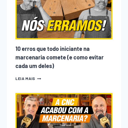
NA
MARCENARIA?
ENTENDA
O
QUE
MUDOU
NOS
ÚLTIMOS
ANOS
10 erros que todo iniciante na
marcenaria comete (e como evitar
cada um deles)
10
LEIA MAIS
ERROS
QUE
TODO
INICIANTE
NA
MARCENARIA
COMETE
(E
COMO