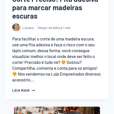
para marcar madeiras
escuras
Luciano
Tempo de leitura
1
min
Para facilitar o corte de uma madeira escura,
use uma fita adesiva e faça o risco com o seu
lápis comum, dessa forma, você consegue
visualizar melhor o local onde deve ser feito o
corte! Precisão é tudo né?
Gostou?
Compartilha, comenta e conta para os amigos!
Nós vendemos na Loja Empoeirados diversos
acessório…
CORTE
LEIA MAIS
PRECISO:
FITA
ADESIVA
PARA
MARCAR