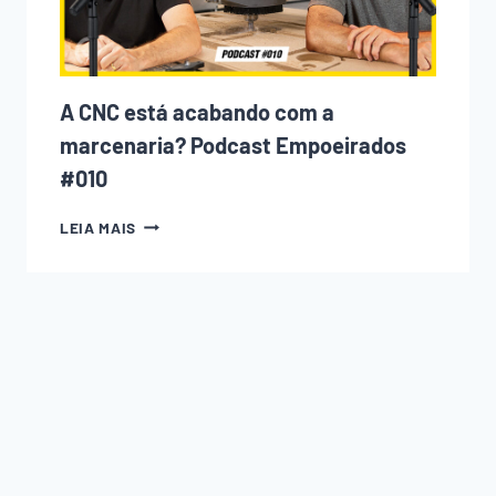
EVITAR
CADA
UM
DELES)
A CNC está acabando com a
marcenaria? Podcast Empoeirados
#010
A
LEIA MAIS
CNC
ESTÁ
ACABANDO
COM
A
MARCENARIA?
PODCAST
EMPOEIRADOS
#010