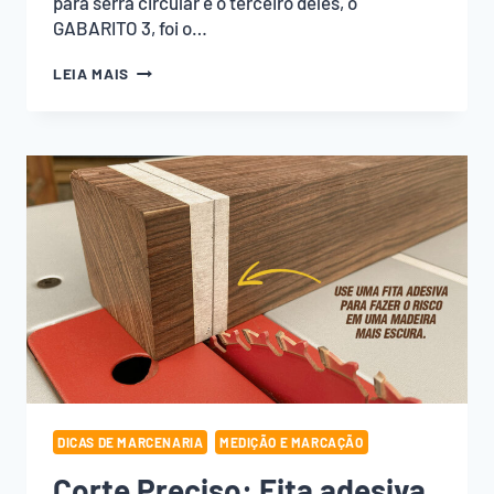
para serra circular e o terceiro deles, o
GABARITO 3, foi o…
CORTE
LEIA MAIS
RETO
NA
SERRA
CIRCULAR
COM
ESSE
GABARITO
EMPOEIRADOS!
(GRÁTIS
1
PDF)
DICAS DE MARCENARIA
MEDIÇÃO E MARCAÇÃO
Corte Preciso: Fita adesiva