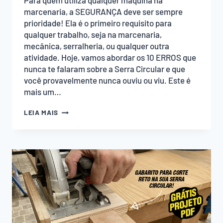
Para quem utiliza qualquer máquina na
marcenaria, a SEGURANÇA deve ser sempre
prioridade! Ela é o primeiro requisito para
qualquer trabalho, seja na marcenaria,
mecânica, serralheria, ou qualquer outra
atividade. Hoje, vamos abordar os 10 ERROS que
nunca te falaram sobre a Serra Circular e que
você provavelmente nunca ouviu ou viu. Este é
mais um…
10
LEIA MAIS
ERROS
QUE
NUNCA
TE
FALARAM
SOBRE
A
SERRA
CIRCULAR