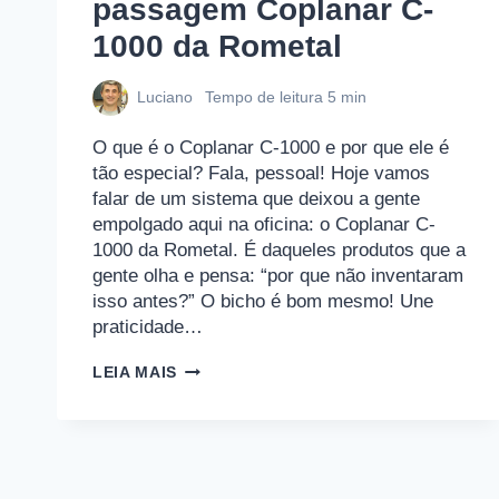
passagem Coplanar C-
1000 da Rometal
Luciano
Tempo de leitura
5
min
O que é o Coplanar C-1000 e por que ele é
tão especial? Fala, pessoal! Hoje vamos
falar de um sistema que deixou a gente
empolgado aqui na oficina: o Coplanar C-
1000 da Rometal. É daqueles produtos que a
gente olha e pensa: “por que não inventaram
isso antes?” O bicho é bom mesmo! Une
praticidade…
O
LEIA MAIS
FUTURO
CHEGOU:
SISTEMA
PARA
PORTAS
DE