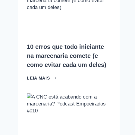
ENTRANDO
NA
MARCENARIA?
ENTENDA
O
QUE
MUDOU
NOS
10 erros que todo iniciante
ÚLTIMOS
ANOS
na marcenaria comete (e
como evitar cada um deles)
10
LEIA MAIS
ERROS
QUE
TODO
INICIANTE
NA
MARCENARIA
COMETE
(E
COMO
EVITAR