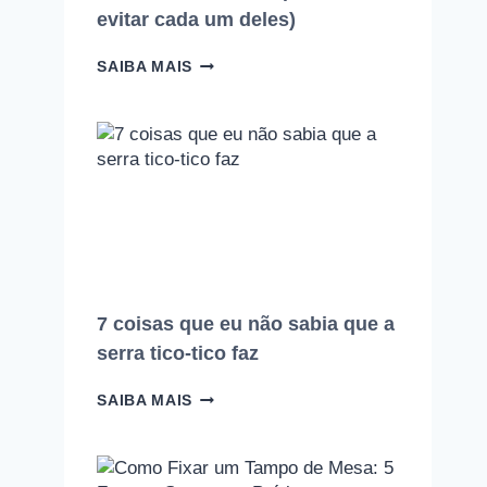
evitar cada um deles)
10
SAIBA MAIS
ERROS
QUE
TODO
INICIANTE
NA
MARCENARIA
COMETE
(E
COMO
EVITAR
CADA
UM
7 coisas que eu não sabia que a
DELES)
serra tico-tico faz
7
SAIBA MAIS
COISAS
QUE
EU
NÃO