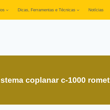
dos
Dicas, Ferramentas e Técnicas
Notícias
istema coplanar c-1000 romet