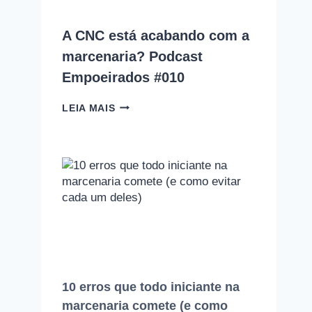
CADA
UM
A CNC está acabando com a
DELES)
marcenaria? Podcast
Empoeirados #010
A
LEIA MAIS
CNC
ESTÁ
ACABANDO
COM
A
MARCENARIA?
PODCAST
EMPOEIRADOS
#010
10 erros que todo iniciante na
marcenaria comete (e como