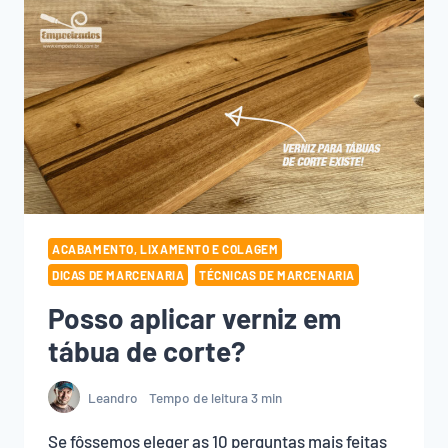
ACABAMENTO, LIXAMENTO E COLAGEM
DICAS DE MARCENARIA
TÉCNICAS DE MARCENARIA
Posso aplicar verniz em
tábua de corte?
Leandro
Tempo de leitura
3
min
Se fôssemos eleger as 10 perguntas mais feitas