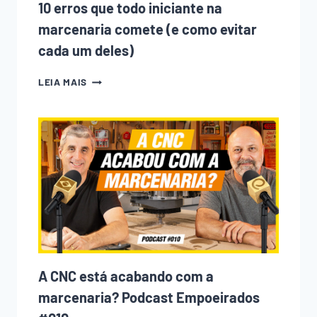
10 erros que todo iniciante na
marcenaria comete (e como evitar
cada um deles)
10
LEIA MAIS
ERROS
QUE
TODO
INICIANTE
NA
MARCENARIA
COMETE
(E
COMO
EVITAR
CADA
UM
DELES)
A CNC está acabando com a
marcenaria? Podcast Empoeirados