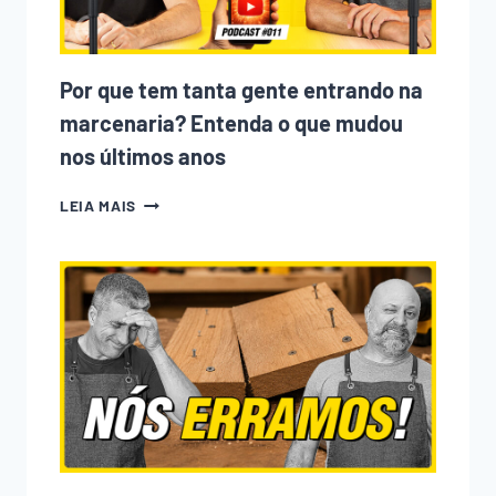
Por que tem tanta gente entrando na
marcenaria? Entenda o que mudou
nos últimos anos
POR
LEIA MAIS
QUE
TEM
TANTA
GENTE
ENTRANDO
NA
MARCENARIA?
ENTENDA
O
QUE
MUDOU
NOS
ÚLTIMOS
ANOS