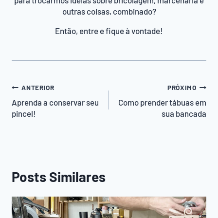
outras coisas, combinado?
Então, entre e fique à vontade!
Navegação
ANTERIOR
PRÓXIMO
de
Aprenda a conservar seu
Como prender tábuas em
pincel!
sua bancada
Post
Posts Similares