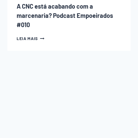
A CNC está acabando com a
marcenaria? Podcast Empoeirados
#010
A
LEIA MAIS
CNC
ESTÁ
ACABANDO
COM
A
MARCENARIA?
PODCAST
EMPOEIRADOS
#010