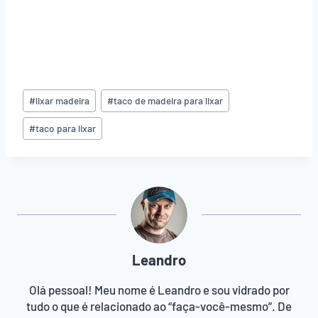
Tags
#
lixar madeira
#
taco de madeira para lixar
do
Post:
#
taco para lixar
Leandro
Olá pessoal! Meu nome é Leandro e sou vidrado por
tudo o que é relacionado ao “faça-você-mesmo”. De