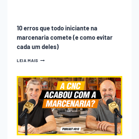
QUE
MUDOU
NOS
ÚLTIMOS
ANOS
10 erros que todo iniciante na
marcenaria comete (e como evitar
cada um deles)
10
LEIA MAIS
ERROS
QUE
TODO
INICIANTE
NA
MARCENARIA
COMETE
(E
COMO
EVITAR
CADA
UM
DELES)