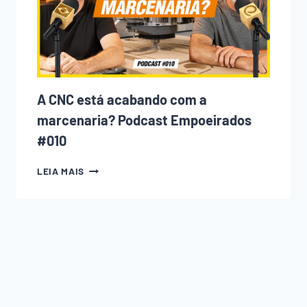
COMETE
(E
COMO
EVITAR
CADA
UM
DELES)
A CNC está acabando com a
marcenaria? Podcast Empoeirados
#010
A
LEIA MAIS
CNC
ESTÁ
ACABANDO
COM
A
MARCENARIA?
PODCAST
EMPOEIRADOS
#010