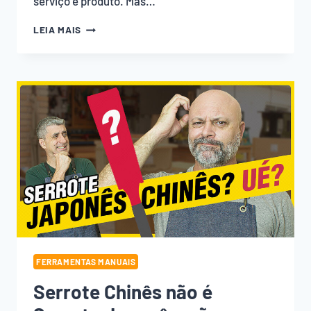
serviço e produto. Mas…
COMO
LEIA MAIS
SIMULAR
PORTA
ALMOFADADA
MDF
PARA
VALORIZAR
SEUS
MÓVEIS.
FERRAMENTAS MANUAIS
Serrote Chinês não é