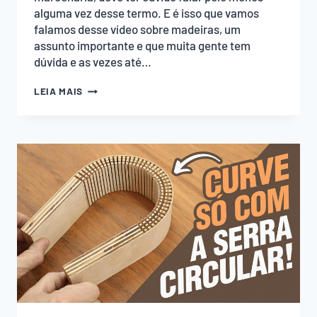
alguma vez desse termo. E é isso que vamos
falamos desse vídeo sobre madeiras, um
assunto importante e que muita gente tem
dúvida e as vezes até…
MADEIRA
LEIA MAIS
DE
LEI
–
O
QUE
É?