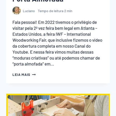
Luciano
Tempo de leitura
2
min
Fala pessoal! Em 2022 tivemos o privilégio de
visitar pela 2ª vez feira bem legal em Atlanta –
Estados Unidos, a feira IWF – International
Woodworking Fair, que inclusive fizemos o vídeo
da cobertura completa em nosso Canal do
Youtube. E nessa feira vimos muitas dessas
“moduras criativas” ou até podemos chamar de
“porta almofada” em…
COMO
LEIA MAIS
FAZER
GABARITO
DE
PORTA
ALMOFADA