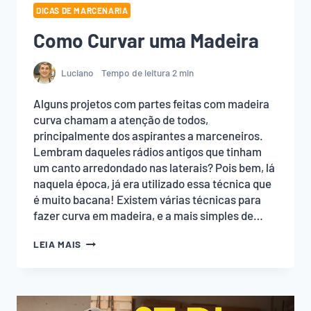
DICAS DE MARCENARIA
Como Curvar uma Madeira
Luciano
Tempo de leitura
2
min
Alguns projetos com partes feitas com madeira
curva chamam a atenção de todos,
principalmente dos aspirantes a marceneiros.
Lembram daqueles rádios antigos que tinham
um canto arredondado nas laterais? Pois bem, lá
naquela época, já era utilizado essa técnica que
é muito bacana! Existem várias técnicas para
fazer curva em madeira, e a mais simples de…
COMO
LEIA MAIS
CURVAR
UMA
MADEIRA