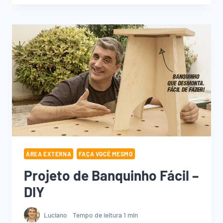
MESMO
UMA
ESTANTE
DE
LIVROS
COM
LED
ÁREA EXTERNA
FAÇA VOCÊ MESMO
Projeto de Banquinho Fácil –
DIY
Luciano
Tempo de leitura
1
min