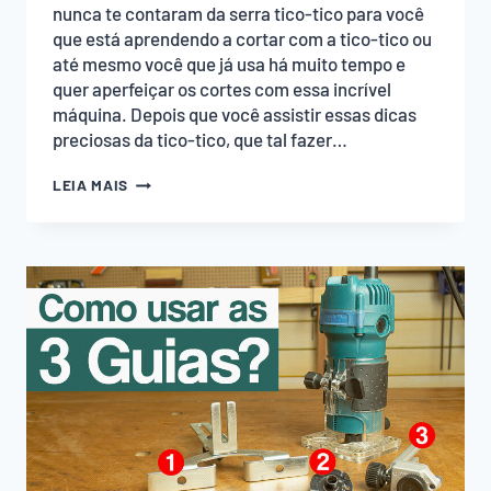
nunca te contaram da serra tico-tico para você
que está aprendendo a cortar com a tico-tico ou
até mesmo você que já usa há muito tempo e
quer aperfeiçar os cortes com essa incrível
máquina. Depois que você assistir essas dicas
preciosas da tico-tico, que tal fazer…
SEGREDOS
LEIA MAIS
DA
SERRA
TICO-
TICO:
7
DICAS
QUE
NUNCA
TE
CONTARAM!