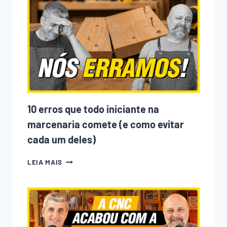
GENTE
ENTRANDO
NA
MARCENARIA?
ENTENDA
O
QUE
MUDOU
NOS
ÚLTIMOS
ANOS
10 erros que todo iniciante na
marcenaria comete (e como evitar
cada um deles)
10
LEIA MAIS
ERROS
QUE
TODO
INICIANTE
NA
MARCENARIA