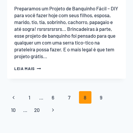
Preparamos um Projeto de Banquinho Fácil – DIY
para você fazer hoje com seus filhos, esposa,
marido, tio, tia, sobrinho, cachorro, papagaio e
até sogra! rsrsrsrsrsrs… Brincadeiras à parte,
esse projeto de banquinho foi pensado para que
qualquer um com uma serra tico-tico na
prateleira possa fazer. E o mais legal é que tem
projeto grátis…
PROJETO
LEIA MAIS
DE
BANQUINHO
FÁCIL
–
Navegação
DIY
Página
1
…
6
7
8
9
da
Anterior
Página
10
…
20
Página
Seguinte