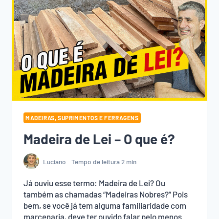
NÃO
COMPRE
ERRADO!
MADEIRAS, SUPRIMENTOS E FERRAGENS
Madeira de Lei – O que é?
Luciano
Tempo de leitura
2
min
Já ouviu esse termo: Madeira de Lei? Ou
também as chamadas “Madeiras Nobres?” Pois
bem, se você já tem alguma familiaridade com
marcenaria, deve ter ouvido falar pelo menos