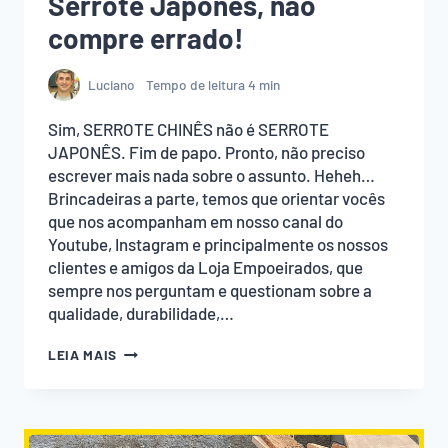
Serrote Japonês, não
compre errado!
Luciano
Tempo de leitura
4
min
Sim, SERROTE CHINÊS não é SERROTE
JAPONÊS. Fim de papo. Pronto, não preciso
escrever mais nada sobre o assunto. Heheh…
Brincadeiras a parte, temos que orientar vocês
que nos acompanham em nosso canal do
Youtube, Instagram e principalmente os nossos
clientes e amigos da Loja Empoeirados, que
sempre nos perguntam e questionam sobre a
qualidade, durabilidade,…
SERROTE
LEIA MAIS
CHINÊS
NÃO
É
SERROTE
JAPONÊS,