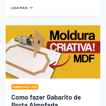
COMO
LEIA MAIS
USAR
A
TUPIA
LAMINADORA
E
SEUS
ACESSÓRIOS
GABARITOS E JIGS
Como fazer Gabarito de
Porta Almofada