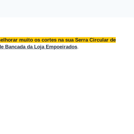
elhorar muito os cortes na sua Serra Circular de
 de Bancada
da
Loja Empoeirados
.