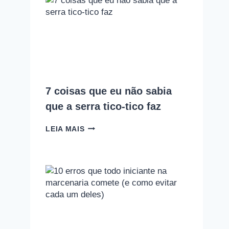
COM
A
MARCENARIA?
PODCAST
EMPOEIRADOS
#010
7 coisas que eu não sabia
que a serra tico-tico faz
7
LEIA MAIS
COISAS
QUE
EU
NÃO
SABIA
QUE
A
SERRA
TICO-
TICO