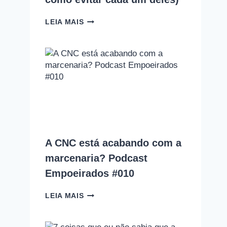
10
LEIA MAIS
ERROS
QUE
TODO
INICIANTE
NA
MARCENARIA
COMETE
(E
COMO
EVITAR
CADA
UM
A CNC está acabando com a
DELES)
marcenaria? Podcast
Empoeirados #010
A
LEIA MAIS
CNC
ESTÁ
ACABANDO