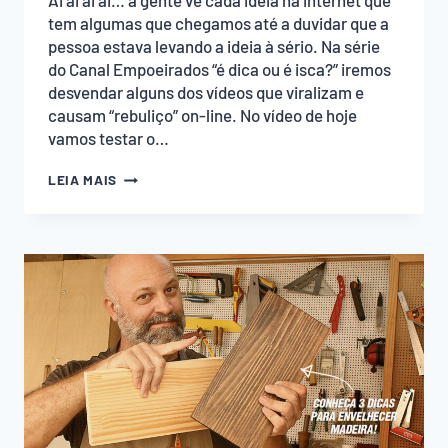
Ai ai ai ai… a gente vê cada ideia na internet que
tem algumas que chegamos até a duvidar que a
pessoa estava levando a ideia à sério. Na série
do Canal Empoeirados “é dica ou é isca?” iremos
desvendar alguns dos vídeos que viralizam e
causam “rebuliço” on-line. No vídeo de hoje
vamos testar o…
JUNÇÃO
LEIA MAIS
DE
MADEIRA
COM
GARRAFA
PET,
SERÁ
QUE
FUNCIONA?