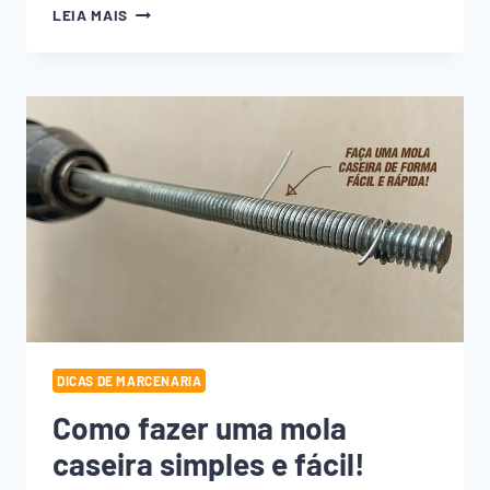
TÉCNICA
LEIA MAIS
FÁCIL
DE
ENVELHECER
MADEIRA:
3
DICAS!
DICAS DE MARCENARIA
Como fazer uma mola
caseira simples e fácil!