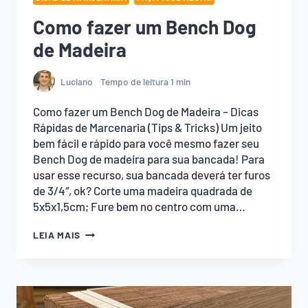
Como fazer um Bench Dog
de Madeira
Luciano
Tempo de leitura
1
min
Como fazer um Bench Dog de Madeira – Dicas
Rápidas de Marcenaria (Tips & Tricks) Um jeito
bem fácil e rápido para você mesmo fazer seu
Bench Dog de madeira para sua bancada! Para
usar esse recurso, sua bancada deverá ter furos
de 3/4″, ok? Corte uma madeira quadrada de
5x5x1,5cm; Fure bem no centro com uma…
COMO
LEIA MAIS
FAZER
UM
BENCH
DOG
DE