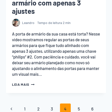
armário com apenas 3
ajustes
Leandro
Tempo de leitura
2
min
A porta de armário da sua casa está torta? Nesse
vídeo mostramos regular as portas de seus
armários para que fique tudo alinhado com
apenas 3 ajustes, utilizando apenas uma chave
“philips” #2. Com paciência e cuidado, você vai
deixar seu armário planejado como novo só
ajustando o alinhamento das portas para manter
um visual mais…
COMO
LEIA MAIS
REGULAR
A
PORTA
DE
Navegação
ARMÁRIO
Página
1
2
3
4
5
6
COM