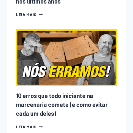
nos últimos anos
POR
LEIA MAIS
QUE
TEM
TANTA
GENTE
ENTRANDO
NA
MARCENARIA?
ENTENDA
O
QUE
MUDOU
NOS
ÚLTIMOS
ANOS
10 erros que todo iniciante na
marcenaria comete (e como evitar
cada um deles)
10
LEIA MAIS
ERROS