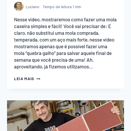
Luciano
Tempo de leitura
1
min
Nesse vídeo, mostraremos como fazer uma mola
caseira simples e fácil! Você vai precisar de: E
claro, não substitui uma mola comprada,
temperada, com um aço mais forte, nesse vídeo
mostramos apenas que é possível fazer uma
mola “quebra galho” para salvar aquele final de
semana que você precisa de uma! Ah,
aproveitando, já fizemos utilizamos…
COMO
LEIA MAIS
FAZER
UMA
MOLA
CASEIRA
SIMPLES
E
FÁCIL!