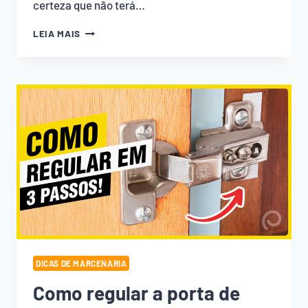
certeza que não terá…
LAVEI
LEIA MAIS
A
TÁBUA
E
ELA
ARREPIOU.
E
AGORA?
VEJA
A
SOLUÇÃO!
DICAS DE MARCENARIA
Como regular a porta de