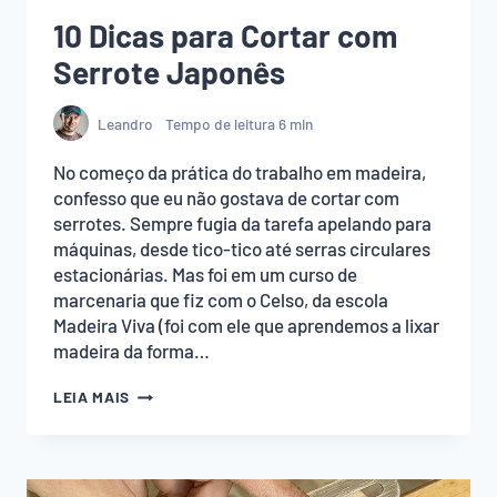
10 Dicas para Cortar com
Serrote Japonês
Leandro
Tempo de leitura
6
min
No começo da prática do trabalho em madeira,
confesso que eu não gostava de cortar com
serrotes. Sempre fugia da tarefa apelando para
máquinas, desde tico-tico até serras circulares
estacionárias. Mas foi em um curso de
marcenaria que fiz com o Celso, da escola
Madeira Viva (foi com ele que aprendemos a lixar
madeira da forma…
10
LEIA MAIS
DICAS
PARA
CORTAR
COM