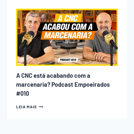
QUE
TODO
INICIANTE
NA
MARCENARIA
COMETE
(E
COMO
EVITAR
CADA
UM
DELES)
A CNC está acabando com a
marcenaria? Podcast Empoeirados
#010
A
LEIA MAIS
CNC
ESTÁ
ACABANDO
COM
A