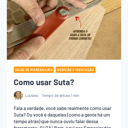
SERROTE
JAPONÊS
DICAS DE MARCENARIA
MEDIÇÃO E MARCAÇÃO
Como usar Suta?
Luciano
Tempo de leitura
1
min
Fala a verdade, você sabe realmente como usar
Suta? Ou você é daqueles (como a gente há um
tempo atrás) que nunca ouviu falar dessa
ferramenta: SUTA! Bom, aqui nos Empoeirados,