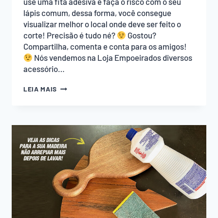
use uma fita adesiva e faça o risco com o seu
lápis comum, dessa forma, você consegue
visualizar melhor o local onde deve ser feito o
corte! Precisão é tudo né?
Gostou?
Compartilha, comenta e conta para os amigos!
Nós vendemos na Loja Empoeirados diversos
acessório…
CORTE
LEIA MAIS
PRECISO:
FITA
ADESIVA
PARA
MARCAR
MADEIRAS
ESCURAS