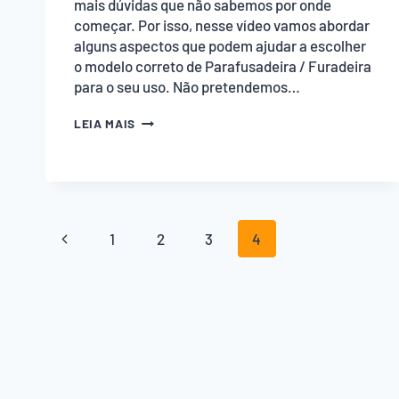
mais dúvidas que não sabemos por onde
começar. Por isso, nesse vídeo vamos abordar
alguns aspectos que podem ajudar a escolher
o modelo correto de Parafusadeira / Furadeira
para o seu uso. Não pretendemos…
COMO
LEIA MAIS
ESCOLHER
UMA
PARAFUSADEIRA
/
FURADEIRA
Navegação
Página
1
2
3
4
da
Anterior
Página