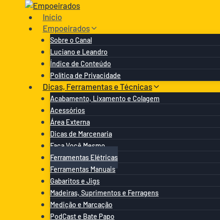
Pular
para
Início
o
Empoeirados
Conteúdo
Sobre o Canal
Luciano e Leandro
Índice de Conteúdo
Política de Privacidade
Dicas, Ferramentas e Técnicas
Acabamento, Lixamento e Colagem
Acessórios
Área Externa
Dicas de Marcenaria
Faça Você Mesmo
Ferramentas Elétricas
Ferramentas Manuais
Gabaritos e Jigs
Madeiras, Suprimentos e Ferragens
Medição e Marcação
PodCast e Bate Papo