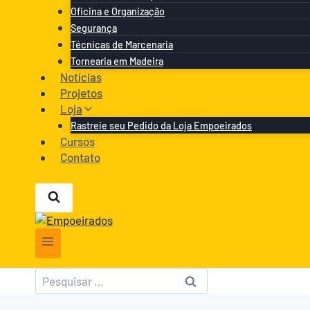
Oficina e Organização
Segurança
Técnicas de Marcenaria
Tornearia em Madeira
Notícias
Projetos
Loja
Rastreie seu Pedido da Loja Empoeirados
Cursos
Contato
Pesquisar
por: