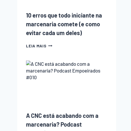
MUDOU
NOS
10 erros que todo iniciante na
ÚLTIMOS
ANOS
marcenaria comete (e como
evitar cada um deles)
10
LEIA MAIS
ERROS
QUE
TODO
INICIANTE
NA
MARCENARIA
COMETE
(E
COMO
EVITAR
CADA
UM
A CNC está acabando com a
DELES)
marcenaria? Podcast