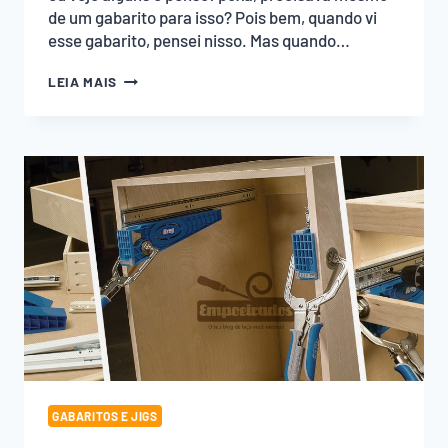
de um gabarito para isso? Pois bem, quando vi
esse gabarito, pensei nisso. Mas quando…
GABARITO
LEIA MAIS
PARA
INSTALAÇÃO
DE
PUXADORES
KREG
GABARITOS E JIGS