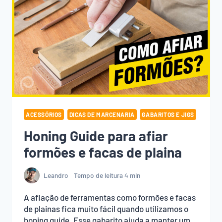
MADEIRA
NA
SERRA
CIRCULAR
ACESSÓRIOS
DICAS DE MARCENARIA
GABARITOS E JIGS
Honing Guide para afiar
formões e facas de plaina
Leandro
Tempo de leitura
4
min
A afiação de ferramentas como formões e facas
de plainas fica muito fácil quando utilizamos o
honing guide. Esse gabarito ajuda a manter um