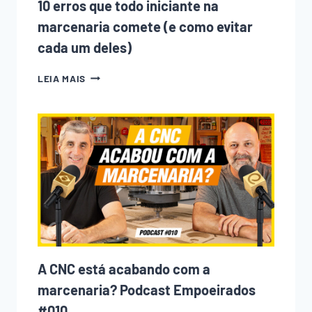
10 erros que todo iniciante na
marcenaria comete (e como evitar
cada um deles)
10
LEIA MAIS
ERROS
QUE
TODO
INICIANTE
NA
MARCENARIA
COMETE
(E
COMO
EVITAR
CADA
UM
DELES)
A CNC está acabando com a
marcenaria? Podcast Empoeirados
#010