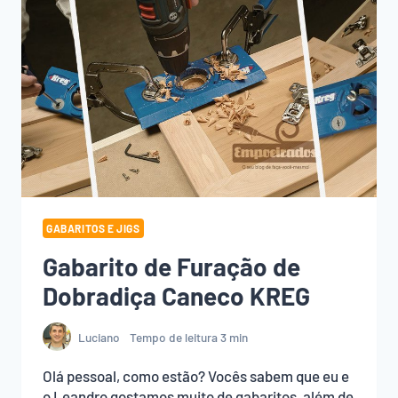
CORREDIÇA
–
KREG
GABARITOS E JIGS
Gabarito de Furação de
Dobradiça Caneco KREG
Luciano
Tempo de leitura
3
min
Olá pessoal, como estão? Vocês sabem que eu e
o Leandro gostamos muito de gabaritos, além de