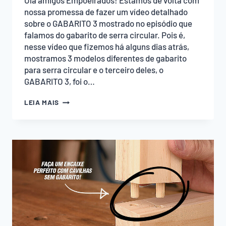
Olá amigos Empoeirados! Estamos de volta com
nossa promessa de fazer um vídeo detalhado
sobre o GABARITO 3 mostrado no episódio que
falamos do gabarito de serra circular. Pois é,
nesse vídeo que fizemos há alguns dias atrás,
mostramos 3 modelos diferentes de gabarito
para serra circular e o terceiro deles, o
GABARITO 3, foi o…
CORTE
LEIA MAIS
RETO
NA
SERRA
CIRCULAR
COM
ESSE
GABARITO
EMPOEIRADOS!
(GRÁTIS
1
PDF)