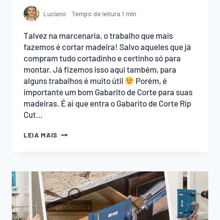
Luciano
Tempo de leitura
1
min
Talvez na marcenaria, o trabalho que mais
fazemos é cortar madeira! Salvo aqueles que já
compram tudo cortadinho e certinho só para
montar. Já fizemos isso aqui também, para
alguns trabalhos é muito útil
Porém, é
importante um bom Gabarito de Corte para suas
madeiras. É aí que entra o Gabarito de Corte Rip
Cut…
GABARITO
LEIA MAIS
DE
CORTE
PARA
SERRA
CIRCULAR