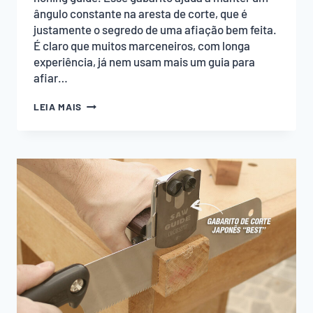
ângulo constante na aresta de corte, que é
justamente o segredo de uma afiação bem feita.
É claro que muitos marceneiros, com longa
experiência, já nem usam mais um guia para
afiar…
HONING
LEIA MAIS
GUIDE
PARA
AFIAR
FORMÕES
E
FACAS
DE
PLAINA