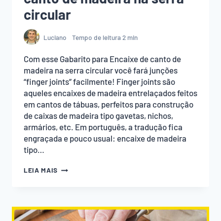
circular
Luciano
Tempo de leitura
2
min
Com esse Gabarito para Encaixe de canto de
madeira na serra circular você fará junções
“finger joints” facilmente! Finger joints são
aqueles encaixes de madeira entrelaçados feitos
em cantos de tábuas, perfeitos para construção
de caixas de madeira tipo gavetas, nichos,
armários, etc. Em português, a tradução fica
engraçada e pouco usual: encaixe de madeira
tipo…
GABARITO
LEIA MAIS
PARA
ENCAIXE
DE
CANTO
DE