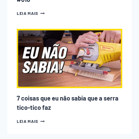
A
LEIA MAIS
CNC
ESTÁ
ACABANDO
COM
A
MARCENARIA?
PODCAST
EMPOEIRADOS
#010
7 coisas que eu não sabia que a serra
tico-tico faz
7
LEIA MAIS
COISAS
QUE
EU