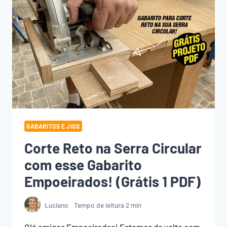
GABARITOS E JIGS
Corte Reto na Serra Circular
com esse Gabarito
Empoeirados! (Grátis 1 PDF)
Luciano
Tempo de leitura
2
min