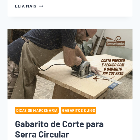
5
LEIA MAIS
MOTIVOS
PARA
TER
UM
GABARITO
MEIA
ESQUADRIA
COM
SERROTE
JAPONÊS
DICAS DE MARCENARIA
GABARITOS E JIGS
Gabarito de Corte para
Serra Circular