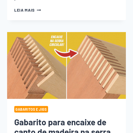
INSTALAÇÃO
LEIA MAIS
DE
CAVILHAS
SEM
GABARITO
(FÁCIL
E
RÁPIDO)
GABARITOS E JIGS
Gabarito para encaixe de
canto de madeira na serra