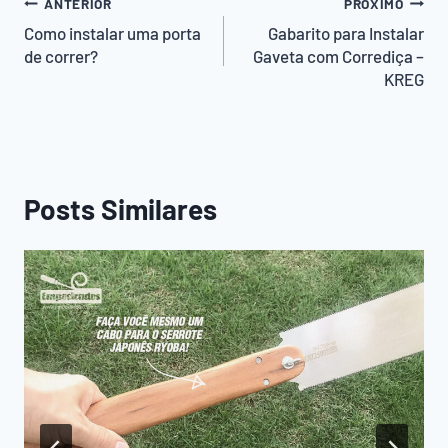
Navegação
ANTERIOR
PRÓXIMO
de
Como instalar uma porta
Gabarito para Instalar
de correr?
Gaveta com Corrediça –
Post
KREG
Posts Similares