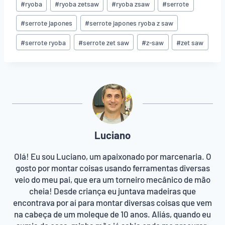
#
ryoba
#
ryoba zetsaw
#
ryoba zsaw
#
serrote
a
g
#
serrote japones
#
serrote japones ryoba z saw
s
#
serrote ryoba
#
serrote zet saw
#
z-saw
#
zet saw
d
o
P
o
s
t
:
Luciano
Olá! Eu sou Luciano, um apaixonado por marcenaria. O
gosto por montar coisas usando ferramentas diversas
veio do meu pai, que era um torneiro mecânico de mão
cheia! Desde criança eu juntava madeiras que
encontrava por aí para montar diversas coisas que vem
na cabeça de um moleque de 10 anos. Aliás, quando eu