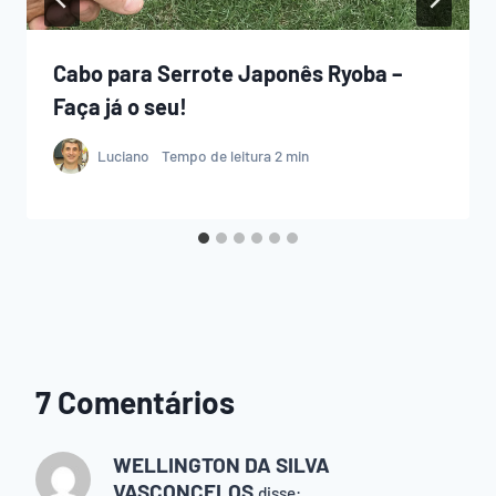
Cabo para Serrote Japonês Ryoba –
Faça já o seu!
Luciano
Tempo de leitura
2
min
7 Comentários
WELLINGTON DA SILVA
VASCONCELOS
disse: