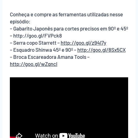
Conheça e compre as ferramentas utilizadas nesse
episódio:
– Gabarito Japonês para cortes precisos em 90º e 45º
– http://goo.gl/FVPck8
– Serra copo Starrett –
http://goo.gl/z94l7y
– Esquadro Shinwa 45º e 90º –
http://goo.gl/8Sx5CX
– Broca Escareadora Amana Tools –
http://goo.gl/wZqncI