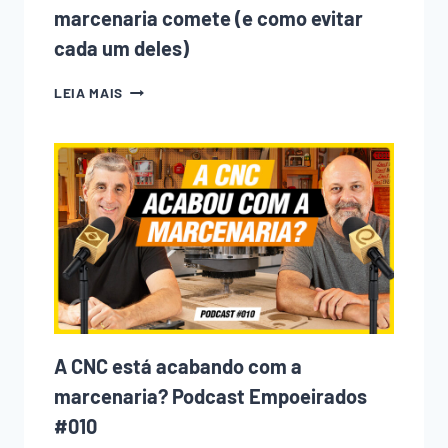
marcenaria comete (e como evitar
cada um deles)
10
LEIA MAIS
ERROS
QUE
TODO
INICIANTE
NA
MARCENARIA
COMETE
(E
COMO
EVITAR
CADA
UM
DELES)
A CNC está acabando com a
marcenaria? Podcast Empoeirados
#010