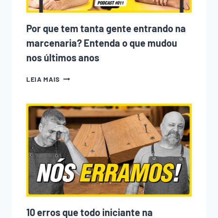
Por que tem tanta gente entrando na
marcenaria? Entenda o que mudou
nos últimos anos
POR
LEIA MAIS
QUE
TEM
TANTA
GENTE
ENTRANDO
NA
MARCENARIA?
ENTENDA
O
QUE
MUDOU
NOS
ÚLTIMOS
ANOS
10 erros que todo iniciante na