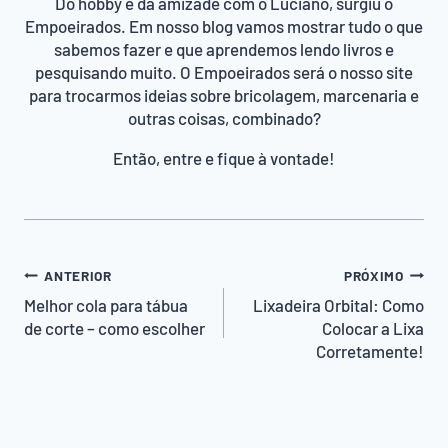
Do hobby e da amizade com o Luciano, surgiu o
Empoeirados. Em nosso blog vamos mostrar tudo o que
sabemos fazer e que aprendemos lendo livros e
pesquisando muito. O Empoeirados será o nosso site
para trocarmos ideias sobre bricolagem, marcenaria e
outras coisas, combinado?
Então, entre e fique à vontade!
Navegação
ANTERIOR
PRÓXIMO
de
Melhor cola para tábua
Lixadeira Orbital: Como
de corte – como escolher
Colocar a Lixa
Post
Corretamente!