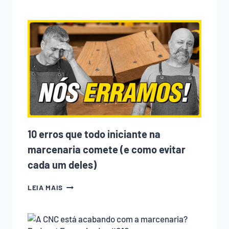
QUE
TEM
TANTA
GENTE
ENTRANDO
NA
MARCENARIA?
ENTENDA
O
QUE
MUDOU
NOS
ÚLTIMOS
ANOS
10 erros que todo iniciante na
marcenaria comete (e como evitar
cada um deles)
10
LEIA MAIS
ERROS
QUE
TODO
INICIANTE