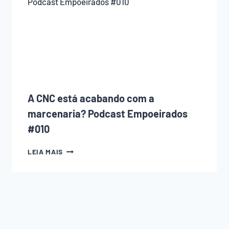
NA
MARCENARIA
COMETE
(E
COMO
EVITAR
CADA
UM
DELES)
A CNC está acabando com a
marcenaria? Podcast Empoeirados
#010
A
LEIA MAIS
CNC
ESTÁ
ACABANDO
COM
A
MARCENARIA?
PODCAST
EMPOEIRADOS