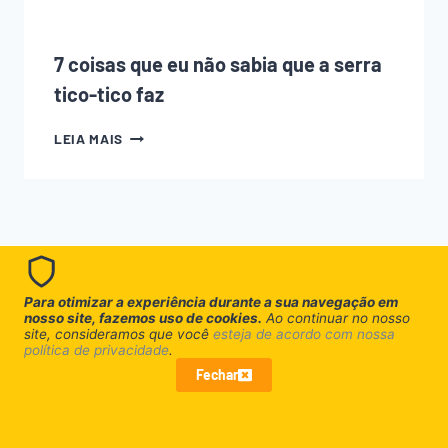
7 coisas que eu não sabia que a serra
tico-tico faz
7
LEIA MAIS
COISAS
QUE
EU
NÃO
SABIA
QUE
A
SERRA
Para otimizar a experiência durante a sua navegação em
TICO-
nosso site, fazemos uso de cookies.
Ao continuar no nosso
TICO
site, consideramos que você
esteja de acordo com nossa
FAZ
política de privacidade
.
Fechar