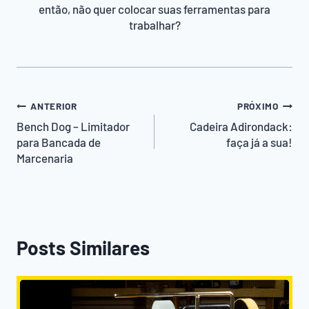
então, não quer colocar suas ferramentas para
trabalhar?
Navegação
ANTERIOR
PRÓXIMO
de
Bench Dog – Limitador
Cadeira Adirondack:
para Bancada de
faça já a sua!
Post
Marcenaria
Posts Similares