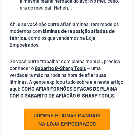
a mesma plaina herdada do avô! No meu caso,
era do meu pai! Heheh…
Ah, e se você não curte afiar lâminas, tem modelos
modernos com
lâminas de reposição afiadas de
fábrica
, como os que vendemos na
Loja
Empoeirados
.
Se você curte trabalhar com plaina manual, precisa
conhecer o
Gabarito G-Sharp
Tools
— uma
verdadeira mão na roda na hora de afiar suas
lâminas. A gente explicou tudo sobre ele neste artigo
aqui:
COMO AFIAR FORMÕES E FACAS DE PLAINA
COM O GABARITO DE AFIAÇÃO G-SHARP TOOLS
.
COMPRE PLAINAS MANUAIS
NA LOJA EMPOEIRADOS