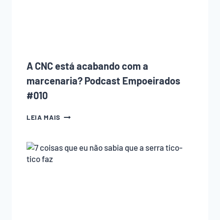
(E
COMO
EVITAR
CADA
UM
DELES)
A CNC está acabando com a
marcenaria? Podcast Empoeirados
#010
A
LEIA MAIS
CNC
ESTÁ
ACABANDO
COM
A
MARCENARIA?
PODCAST
EMPOEIRADOS
#010