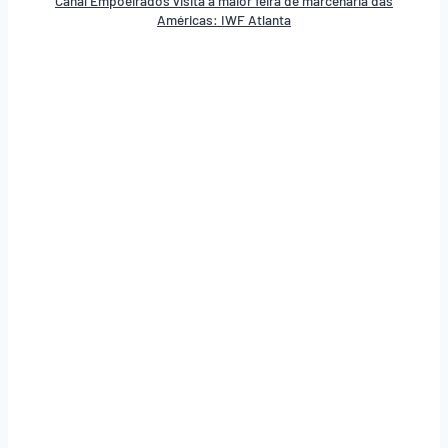
Canal Empoeirados visita a maior feira de marcenaria das
Américas: IWF Atlanta