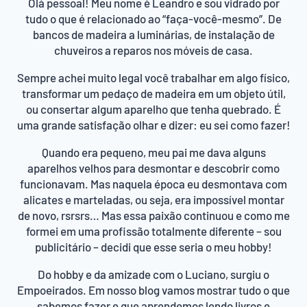
Olá pessoal! Meu nome é Leandro e sou vidrado por
tudo o que é relacionado ao “faça-você-mesmo”. De
bancos de madeira a luminárias, de instalação de
chuveiros a reparos nos móveis de casa.
Sempre achei muito legal você trabalhar em algo físico,
transformar um pedaço de madeira em um objeto útil,
ou consertar algum aparelho que tenha quebrado. É
uma grande satisfação olhar e dizer: eu sei como fazer!
Quando era pequeno, meu pai me dava alguns
aparelhos velhos para desmontar e descobrir como
funcionavam. Mas naquela época eu desmontava com
alicates e marteladas, ou seja, era impossível montar
de novo, rsrsrs… Mas essa paixão continuou e como me
formei em uma profissão totalmente diferente – sou
publicitário – decidi que esse seria o meu hobby!
Do hobby e da amizade com o Luciano, surgiu o
Empoeirados. Em nosso blog vamos mostrar tudo o que
sabemos fazer e que aprendemos lendo livros e