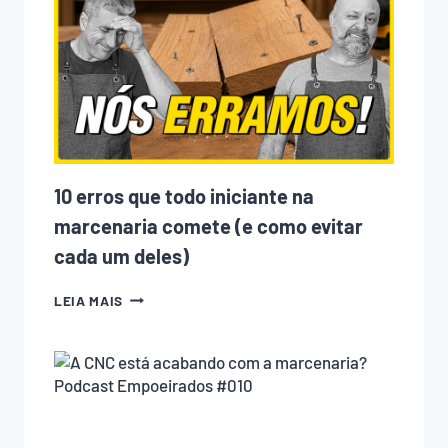
10 erros que todo iniciante na
marcenaria comete (e como evitar
cada um deles)
10
LEIA MAIS
ERROS
QUE
TODO
INICIANTE
NA
MARCENARIA
COMETE