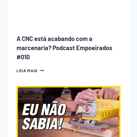
(E
COMO
EVITAR
CADA
UM
DELES)
A CNC está acabando com a
marcenaria? Podcast Empoeirados
#010
A
LEIA MAIS
CNC
ESTÁ
ACABANDO
COM
A
MARCENARIA?
PODCAST
EMPOEIRADOS
#010