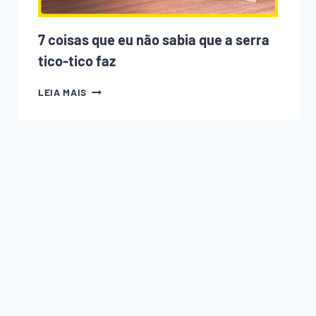
7 coisas que eu não sabia que a serra
tico-tico faz
7
LEIA MAIS
COISAS
QUE
EU
NÃO
SABIA
QUE
A
SERRA
TICO-
TICO
FAZ