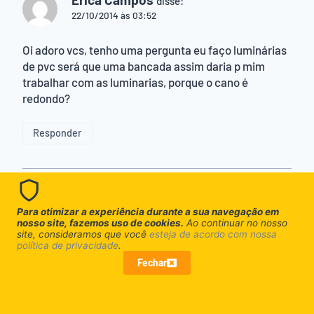
disse:
22/10/2014 às 03:52
Oi adoro vcs, tenho uma pergunta eu faço luminárias
de pvc será que uma bancada assim daria p mim
trabalhar com as luminarias, porque o cano é
redondo?
Responder
Er
Para otimizar a experiência durante a sua navegação em
disse:
nosso site, fazemos uso de cookies.
Ao continuar no nosso
22/10/2014 às 03:55
site, consideramos que você
esteja de acordo com nossa
política de privacidade
.
Poderiam me dar um idéia?
Fechar
Responder