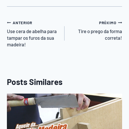
Navegação
ANTERIOR
PRÓXIMO
de
Use cera de abelha para
Tire o prego da forma
tampar os furos da sua
correta!
Post
madeira!
Posts Similares