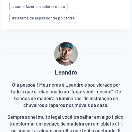
Post:
#
como fazer um coletor de pó
#
sistema de aspirador de pó central
Leandro
Olá pessoal! Meu nome é Leandro e sou vidrado por
tudo o que é relacionado ao “faça-você-mesmo”. De
bancos de madeira a luminárias, de instalação de
chuveiros a reparos nos móveis de casa.
Sempre achei muito legal você trabalhar em algo físico,
transformar um pedaço de madeira em um objeto útil,
ou consertar algum aparelho que tenha quebrado. É