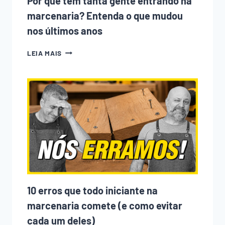
Por que tem tanta gente entrando na
marcenaria? Entenda o que mudou
nos últimos anos
POR
LEIA MAIS
QUE
TEM
TANTA
GENTE
ENTRANDO
NA
MARCENARIA?
ENTENDA
O
QUE
MUDOU
NOS
ÚLTIMOS
ANOS
10 erros que todo iniciante na
marcenaria comete (e como evitar
cada um deles)