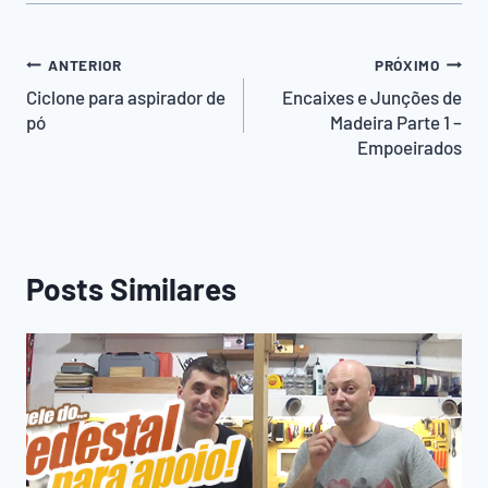
Navegação
ANTERIOR
PRÓXIMO
de
Ciclone para aspirador de
Encaixes e Junções de
pó
Madeira Parte 1 –
Post
Empoeirados
Posts Similares