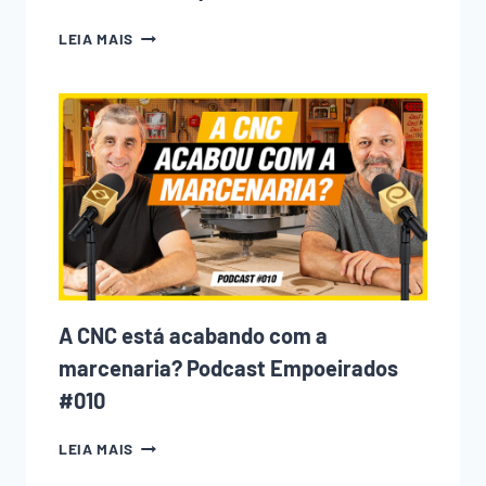
10
LEIA MAIS
ERROS
QUE
TODO
INICIANTE
NA
MARCENARIA
COMETE
(E
COMO
EVITAR
CADA
UM
DELES)
A CNC está acabando com a
marcenaria? Podcast Empoeirados
#010
A
LEIA MAIS
CNC
ESTÁ